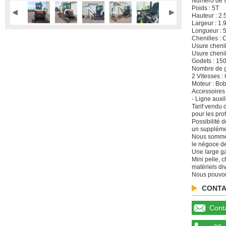
Numéro de s
Poids : 5T
Hauteur : 2
Largeur : 1.
Longueur : 
Chenilles :
Usure chenil
Usure cheni
Godets : 15
Nombre de g
2 Vitesses :
Moteur : Bob
Accessoires 
- Ligne auxil
Tarif vendu 
pour les pro
Possibilité 
un suppléme
Nous sommes
le négoce de
Une large ga
Mini pelle, 
matériels di
Nous pouvons
CONTA
Conta