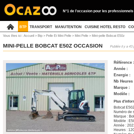
N°1 de l'occasion pour les professionnels
BTP
TRANSPORT
MANUTENTION
CUISINE HOTEL RESTO
CO
Vous êtes ici :
Accueil
>
Btp
>
Pelle Et Mini Pelle
>
Mini Pelle
>
Mini-pelle Bobcat E50z
MINI-PELLE BOBCAT E50Z OCCASION
Publiée il y a 43 
Référence 
Année :
Energie :
Nb Heures 
Marque :
Modèle :
Plus d'info
Bobcat E50
Numéro de s
Marque : Bo
Modèle : E5
Année : 202
Heures : 12