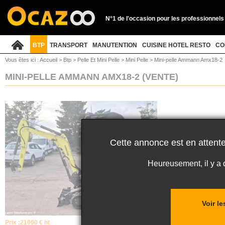
N°1 de l'occasion pour les professionnels
BTP
TRANSPORT
MANUTENTION
CUISINE HOTEL RESTO
CO
Vous êtes ici :
Accueil
>
Btp
>
Pelle Et Mini Pelle
>
Mini Pelle
>
Mini-pelle Ammann Amx18-2
MINI-PELLE AMMANN AMX18-2
(VENTE)
Cette annonce est en attente
Heureusement, il y a
Voir l
Prix :
21000 € ht