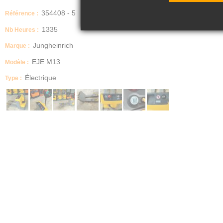
354408 - 5
Référence :
1335
Nb Heures :
Jungheinrich
Marque :
EJE M13
Modèle :
Électrique
Type :
Année
2020
Capacité
1300kgs
Energie
électrique
Description
Transpalette électrique
Capacité 1300kgs
Révisé
Batteries Gel état neuf
Chargeur 220v intégré
VGP faite pour la vente