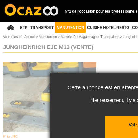
N°1 de l'occasion pour les professionnels
BTP
TRANSPORT
MANUTENTION
CUISINE HOTEL RESTO
CO
Vous êtes ici :
Accueil
>
Manutention
>
Matériel De Magasinage
>
Transpalette
>
Jungheinr
JUNGHEINRICH EJE M13
(VENTE)
Cette annonce est en attente
Heureusement, il y a
Voir
Prix :
NC