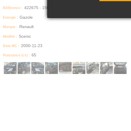
422675 - 150
Référence :
Gazole
Energie :
Renault
Marque :
Scenic
Modèle :
2000-11-23
Date MC :
65
Puissance (cv) :
IMPORTANT
Vente en l'état -
Nb portes
5
Boite manuelle / automatique
MECANIQUE
Description
Renault Scénic 1.9 DCI - 105 RXT – Bon État
Kilométrage : 257000 km
Année : 2000
Énergie : Diesel