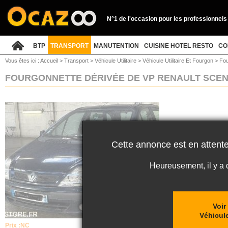
N°1 de l'occasion pour les professionnels
BTP
TRANSPORT
MANUTENTION
CUISINE HOTEL RESTO
CO
Vous êtes ici :
Accueil
>
Transport
>
Véhicule Utilitaire
>
Véhicule Utilitaire Et Fourgon
>
Fou
FOURGONNETTE DÉRIVÉE DE VP RENAULT SCE
Cette annonce est en attente
Heureusement, il y a
Voir
Véhicule
Prix :
NC