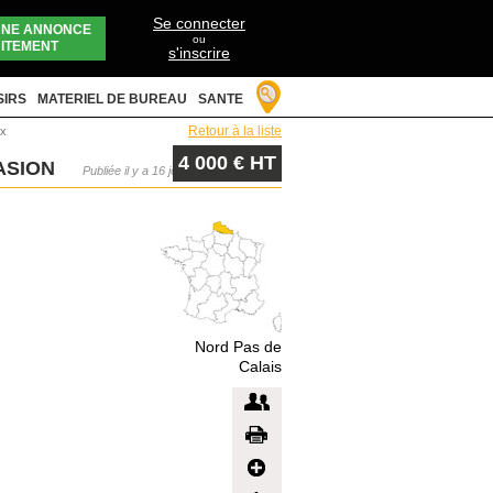
Se connecter
UNE ANNONCE
ou
ITEMENT
s'inscrire
SIRS
MATERIEL DE BUREAU
SANTE
Retour à la liste
ux
4 000 € HT
ASION
Publiée il y a 16 jours
Nord Pas de
Calais