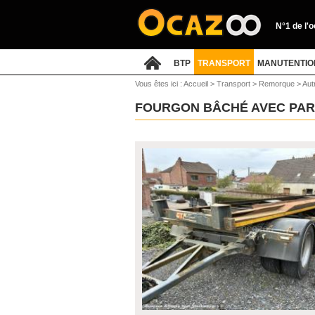
N°1 de l'
BTP
TRANSPORT
MANUTENTIO
Vous êtes ici :
Accueil
>
Transport
>
Remorque
>
Aut
FOURGON BÂCHÉ AVEC PARO