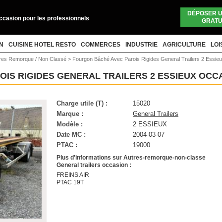
DÉPOSER 
occasion pour les professionnels
GRATU
N
CUISINE HOTEL RESTO
COMMERCES
INDUSTRIE
AGRICULTURE
LOI
res Remorque / Non Classé
>
Fourgon Bâché Avec Parois Rigides General Trailers 2 Essie
IS RIGIDES GENERAL TRAILERS 2 ESSIEUX OCC
Charge utile (T) :
15020
Marque :
General Trailers
Modèle :
2 ESSIEUX
Date MC :
2004-03-07
PTAC :
19000
Plus d'informations sur Autres-remorque-non-classe
General trailers occasion :
FREINS AIR
PTAC 19T