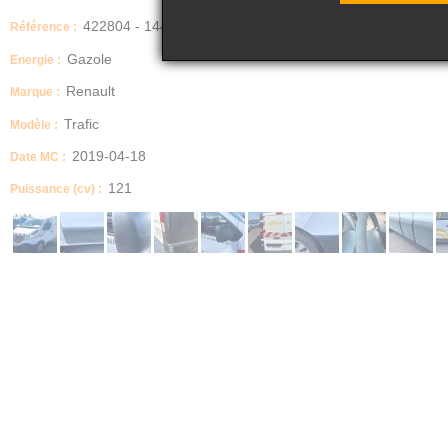
422804 - 144
Référence :
Gazole
Energie :
Renault
Marque :
Trafic
Modèle :
2019-04-18
Date MC :
121
Puissance (cv) :
Dimensions (Longueur, Largeur, Hauteur)
hauteur : 195 largeur : 196 longueur : 500
Boite manuelle / automatique
MECANIQUE
Description
Véhicule roulant
Le rapport d'inventaire est disponible en pièce jointe.
Transmission
AVANT
Taille des pneumatiques
205/65 r16c