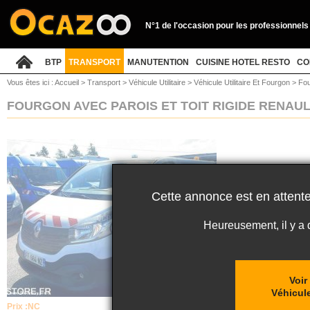
N°1 de l'occasion pour les professionnels
BTP
TRANSPORT
MANUTENTION
CUISINE HOTEL RESTO
CO
Vous êtes ici :
Accueil
>
Transport
>
Véhicule Utilitaire
>
Véhicule Utilitaire Et Fourgon
>
Fou
FOURGON AVEC PAROIS ET TOIT RIGIDE RENAU
Cette annonce est en attente
Heureusement, il y a
Voir
Véhicule
Prix :
NC