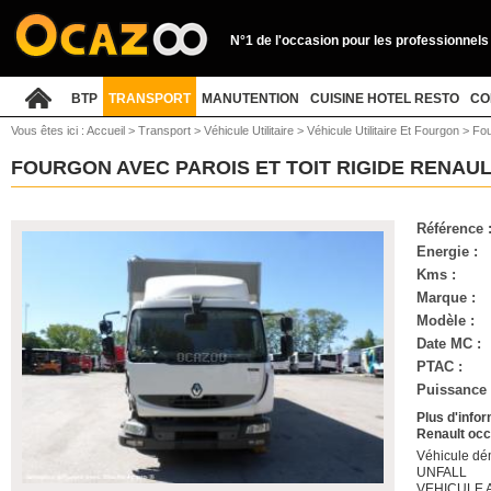
N°1 de l'occasion pour les professionnels
BTP
TRANSPORT
MANUTENTION
CUISINE HOTEL RESTO
CO
Vous êtes ici :
Accueil
>
Transport
>
Véhicule Utilitaire
>
Véhicule Utilitaire Et Fourgon
>
Fou
FOURGON AVEC PAROIS ET TOIT RIGIDE RENAU
Référence 
Energie :
Kms :
Marque :
Modèle :
Date MC :
PTAC :
Puissance (
Plus d'infor
Renault occ
Véhicule dém
UNFALL
VEHICULE 