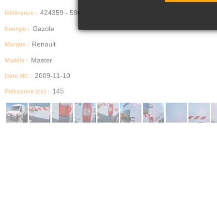
424359 - 590
Référence :
Gazole
Energie :
Renault
Marque :
Master
Modèle :
2009-11-10
Date MC :
145
Puissance (cv) :
Dimensions (Longueur, Largeur, Hauteur)
largeur : 199 longueur : 590
Nb portes
4
Boite manuelle / automatique
MECANIQUE
Description
Véhicule non roulant
Plusieurs dommages carrosserie
Plusieurs éléments cassés et manquants
Problème moteur