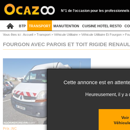
N°1 de l'occasion pour les professionnels
BTP
TRANSPORT
MANUTENTION
CUISINE HOTEL RESTO
CO
Vous êtes ici :
Accueil
>
Transport
>
Véhicule Utilitaire
>
Véhicule Utilitaire Et Fourgon
>
Fou
FOURGON AVEC PAROIS ET TOIT RIGIDE RENAU
Cette annonce est en attente
Heureusement, il y a
Voir
Véhicule
Prix :
NC