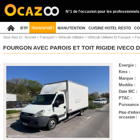
N°1 de l'occasion pour les professionnels
BTP
TRANSPORT
MANUTENTION
CUISINE HOTEL RESTO
CO
Vous êtes ici :
Accueil
>
Transport
>
Véhicule Utilitaire
>
Véhicule Utilitaire Et Fourgon
>
Fou
FOURGON AVEC PAROIS ET TOIT RIGIDE IVECO 
Energie :
Kms :
Marque :
Modèle :
Date MC :
PTAC :
Puissance (
Plus d'infor
occasion :