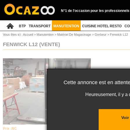
N°1 de l'occasion pour les professionnels
BTP
TRANSPORT
MANUTENTION
CUISINE HOTEL RESTO
CO
Vous êtes ici :
Accueil
>
Manutention
>
Matériel De Magasinage
>
Gerbeur
>
Fenwick L12
FENWICK L12
(VENTE)
Cette annonce est en attente
Heureusement, il y a
Voir
Prix :
NC