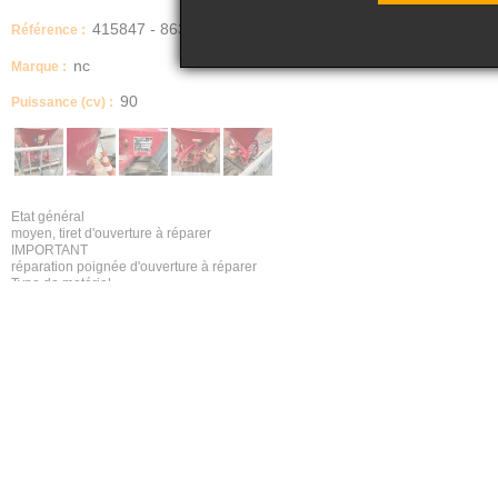
415847 - 863
Référence :
nc
Marque :
90
Puissance (cv) :
Etat général
moyen, tiret d'ouverture à réparer
IMPORTANT
réparation poignée d'ouverture à réparer
Type de matériel
épandeur