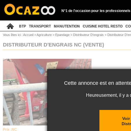
N°1 de l'occasion pour les professionnels
BTP
TRANSPORT
MANUTENTION
CUISINE HOTEL RESTO
CO
Vous êtes ici :
Accueil
>
Agriculture
>
Epandage
>
Distributeur D'engrais
>
Distributeur D'e
DISTRIBUTEUR D'ENGRAIS NC
(VENTE)
Cette annonce est en attente
Heureusement, il y a
Voir
Dist
Prix :
NC