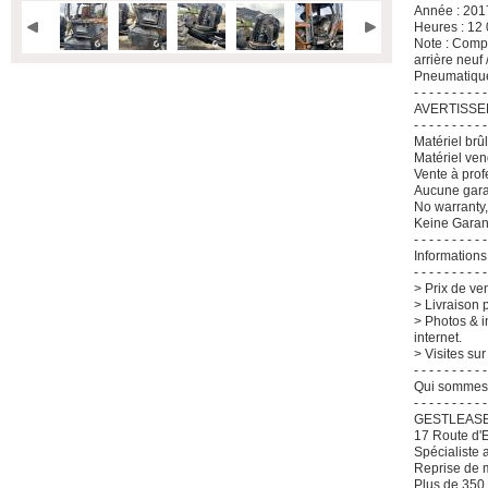
Année : 201
Heures : 12
Note : Comp
arrière neu
Pneumatique
- - - - - - - - - -
AVERTISS
- - - - - - - - - -
Matériel brûl
Matériel ven
Vente à pro
Aucune gara
No warranty,
Keine Garan
- - - - - - - - - -
Informations
- - - - - - - - - -
> Prix de ve
> Livraison 
> Photos & i
internet.
> Visites sur
- - - - - - - - - -
Qui sommes 
- - - - - - - - - -
GESTLEASE
17 Route d
Spécialiste 
Reprise de m
Plus de 350 