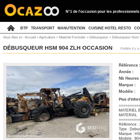
N°1 de l'occasion pour les professionnels
BTP
TRANSPORT
MANUTENTION
CUISINE HOTEL RESTO
CO
Vous êtes ici :
Accueil
>
Agriculture
>
Matériel Forestier
>
Débusqueur
>
Débusqueur Hsm 
DÉBUSQUEUR HSM 904 ZLH OCCASION
Publiée il y a
Référence 
Année :
Nb Heures 
Marque :
Modèle :
Plus d'info
=========
MATERIEL 
MATERIAL
=========
Référence :
Type : Debu
Marque : H
Modele : 90