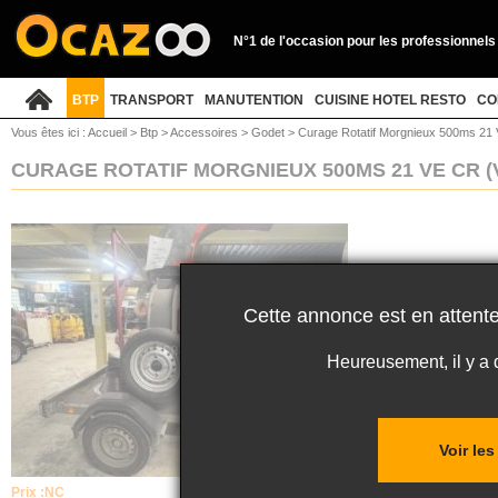
N°1 de l'occasion pour les professionnels
BTP
TRANSPORT
MANUTENTION
CUISINE HOTEL RESTO
CO
Vous êtes ici :
Accueil
>
Btp
>
Accessoires
>
Godet
>
Curage Rotatif Morgnieux 500ms 21 
CURAGE ROTATIF MORGNIEUX 500MS 21 VE CR
(
Cette annonce est en attente
Heureusement, il y a
Voir le
Prix :
NC