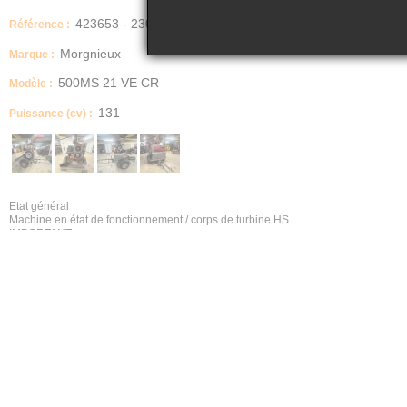
423653 - 2306
Référence :
Morgnieux
Marque :
500MS 21 VE CR
Modèle :
131
Puissance (cv) :
Etat général
Machine en état de fonctionnement / corps de turbine HS
IMPORTANT
Vendu en l'état
Date de mise en service
2019
Type produit
Aspirateur