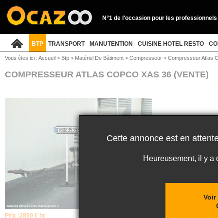
N°1 de l'occasion pour les professionnels
BTP
TRANSPORT
MANUTENTION
CUISINE HOTEL RESTO
CO
Vous êtes ici :
Accueil
>
Btp
>
Matériel De Bâtiment
>
Compresseur
>
Compresseur Atlas 
COMPRESSEUR ATLAS COPCO XAS 36
(VENTE)
Cette annonce est en attente
Heureusement, il y a
Voir
Prix :
2850 € ht