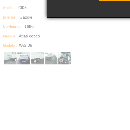
2005
Année :
Gazole
Energie :
1680
Nb Heures :
Atlas copco
Marque :
XAS 36
Modèle :
PNEUS NEUFS - TIMON RÉGLABLE AVEC ANNEAU - POIDS 520 KG