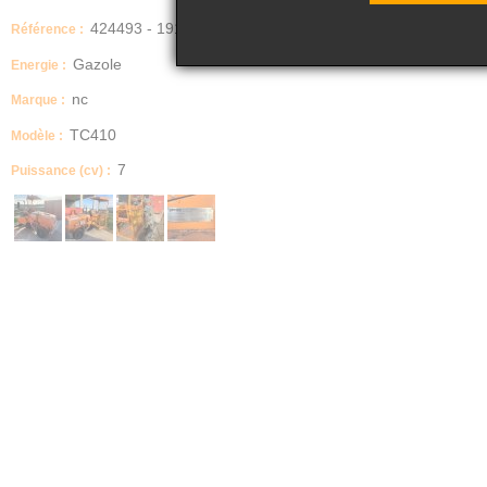
424493 - 191
Référence :
Gazole
Energie :
nc
Marque :
TC410
Modèle :
7
Puissance (cv) :
Description
Numéro de série : TC0681610153
Capacité de levage crochet : 7 500 kg
Voir le dernier rapport de VGP indiquant son immobilisation pour réparation da