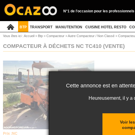
N°1 de l'occasion pour les professionnels
BTP
TRANSPORT
MANUTENTION
CUISINE HOTEL RESTO
CO
Vous êtes ici :
Accueil
>
Btp
>
Compacteur
>
Autre Compacteur / Non Classé
>
Compacteu
COMPACTEUR À DÉCHETS NC TC410
(VENTE)
Cette annonce est en attente
Heureusement, il y a
Voir le
compa
Prix :
NC