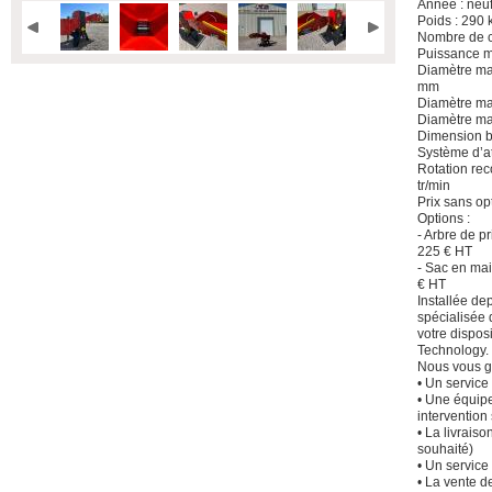
Année : neuf
Poids : 290 
Nombre de c
Puissance m
Diamètre max
mm
Diamètre max
Diamètre ma
Dimension b
Système d’at
Rotation rec
tr/min
Prix sans op
Options :
- Arbre de p
225 € HT
- Sac en mai
€ HT
Installée de
spécialisée 
votre dispo
Technology.
Nous vous g
• Un service 
• Une équipe
intervention 
• La livraiso
souhaité)
• Un service 
• La vente d