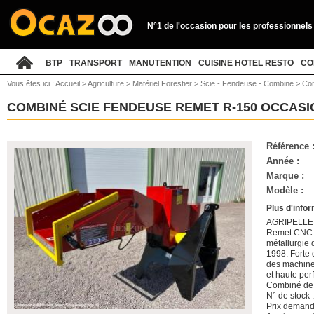
N°1 de l'occasion pour les professionnels
BTP
TRANSPORT
MANUTENTION
CUISINE HOTEL RESTO
CO
Vous êtes ici :
Accueil
>
Agriculture
>
Matériel Forestier
>
Scie - Fendeuse - Combine
>
Com
COMBINÉ SCIE FENDEUSE REMET R-150 OCCAS
Référence 
Année :
Marque :
Modèle :
Plus d'info
AGRIPELLE -
Remet CNC T
métallurgie 
1998. Forte 
des machines
et haute per
Combiné de b
N° de stock 
Prix demand