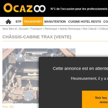
N°1 de l'occasion pour les professionnels
BTP
TRANSPORT
MANUTENTION
CUISINE HOTEL RESTO
CO
Vous êtes ici :
Accueil
>
Transport
>
Remorque
>
Autres Remorque / Non Classé
>
Châssi
CHÂSSIS-CABINE TRAX
(VENTE)
Cette annonce est en attente
Heureusement, il y a
Voir le
remo
Prix :
NC