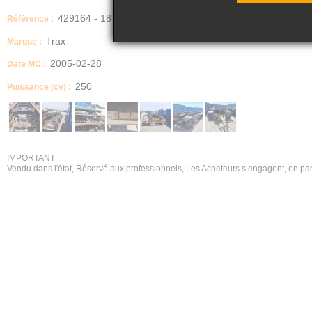
429164 - 1870
Référence :
Trax
Marque :
2005-02-28
Date MC :
250
Puissance (cv) :
IMPORTANT
Vendu dans l'état, Réservé aux professionnels, Les Acheteurs s’engagent, en part
uniquement. L’export s’entendant comme hors de France, Benelux, Allemagne, Su
Description
VOIR LA FICHE DESCRIPTIVE JOINTE
Etat des pneus
« Vendus avec des pneus usés - photos pneumatiques non contractuelles »