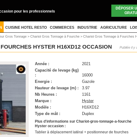
DÉPOSER 
occasion pour les professionnels
GRATU
N
CUISINE HOTEL RESTO
COMMERCES
INDUSTRIE
AGRICULTURE
LOI
teur Gros Tonnage
>
Chariot Gros Tonnage à Fourche
>
Chariot Gros Tonnage à Fourches 
 FOURCHES HYSTER H16XD12 OCCASION
Publiée il y
Année :
2021
Capacité de levage (kg)
:
16000
Energie :
Gazole
Hauteur de levage (m) :
3.97
Nb Heures :
1161
Marque :
Hyster
Modèle :
H16XD12
Type de mât :
Duplex
Plus d'informations sur Chariot-gros-tonnage-a-fourche
Hyster occasion :
Tablier à déplacement latéral + positionneur de fourches