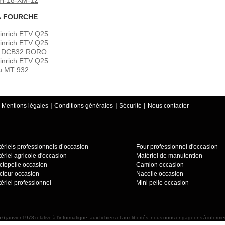
r H-18-XM-12
À FOURCHE
einrich ETV Q25
einrich ETV Q25
mar DCB32 RORO
einrich ETV Q25
ou MT 932
|
|
|
|
Mentions légales
Conditions générales
Sécurité
Nous contacter
ériels professionnels d’occasion
Four professionnel d'occasion
èriel agricole d'occasion
Matériel de manutention
ctopelle occasion
Camion occasion
cteur occasion
Nacelle occasion
ériel professionnel
Mini pelle occasion
 6 janvier 1978 relative à l'informatique, aux fichiers et aux libertés, nous nous engageons à info
d'accès et de rectification sur ces données nominatives. Nous nous engageons à prendre toutes précaut