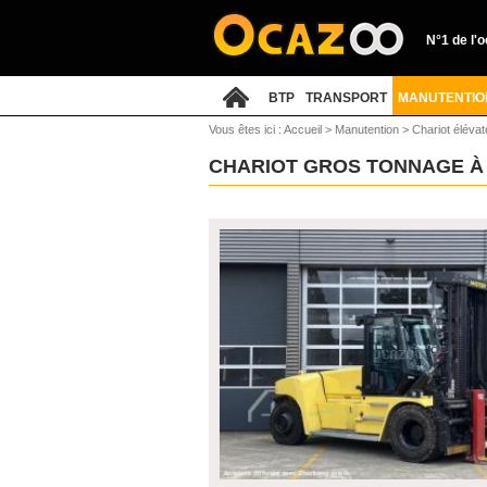
N°1 de l'
BTP
TRANSPORT
MANUTENTIO
Vous êtes ici :
Accueil
>
Manutention
>
Chariot éléva
CHARIOT GROS TONNAGE À