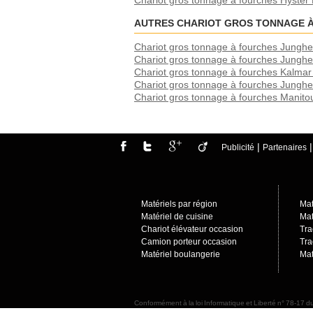
Chariot gros tonnage à fourches Hyste
AUTRES CHARIOT GROS TONNAGE 
Chariot gros tonnage à fourches Jungh
Chariot gros tonnage à fourches Jungh
Chariot gros tonnage à fourches Kal
Chariot gros tonnage à fourches Jungh
Chariot gros tonnage à fourches Manit
|
Publicité
Partenaires
Matériels par région
Mat
Matériel de cuisine
Mat
Chariot élévateur occasion
Tra
Camion porteur occasio
n
Tra
Matériel boulangerie
Mat
Conformément à la loi Informatique et Liberté n° 78-17 du
sur notre site de leurs droits, notamment de leur droit 