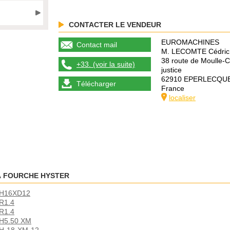
CONTACTER LE VENDEUR
EUROMACHINES
Contact mail
M. LECOMTE Cédric
38 route de Moulle-
+33. (voir la suite)
justice
62910 EPERLECQU
Télécharger
France
localiser
À FOURCHE HYSTER
r H16XD12
 R1.4
 R1.4
r H5.50 XM