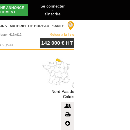
Se connecter
UNE ANNONCE
ou
ITEMENT
s'inscrire
SIRS
MATERIEL DE BUREAU
SANTE
Retour à la liste
Hyster H16xd12
142 000 € HT
 a 55 jours
Nord Pas de
Calais