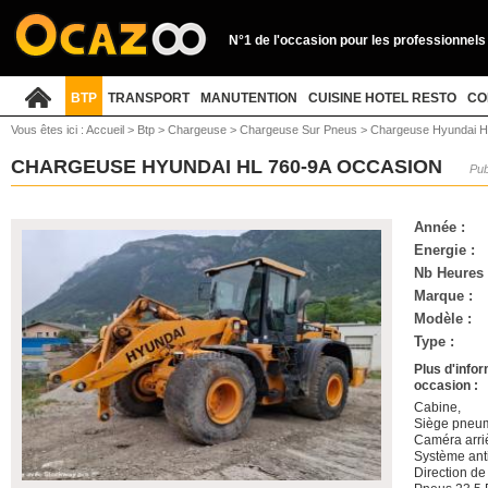
N°1 de l'occasion pour les professionnels
BTP
TRANSPORT
MANUTENTION
CUISINE HOTEL RESTO
CO
Vous êtes ici :
Accueil
>
Btp
>
Chargeuse
>
Chargeuse Sur Pneus
>
Chargeuse Hyundai H
CHARGEUSE HYUNDAI HL 760-9A OCCASION
Pub
Année :
Energie :
Nb Heures 
Marque :
Modèle :
Type :
Plus d'info
occasion :
Cabine,
Siège pneum
Caméra arri
Système ant
Direction de