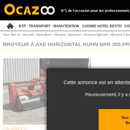
N°1 de l'occasion pour les professionnels
BTP
TRANSPORT
MANUTENTION
CUISINE HOTEL RESTO
CO
Vous êtes ici :
Accueil
>
Agriculture
>
Broyeur, épareuse
>
Broyeur Agricole
>
Broyeur à Ax
BROYEUR À AXE HORIZONTAL KUHN BPR 305 P
Cette annonce est en attente
Heureusement, il y a
Voir
Br
Prix :
6500 € ht