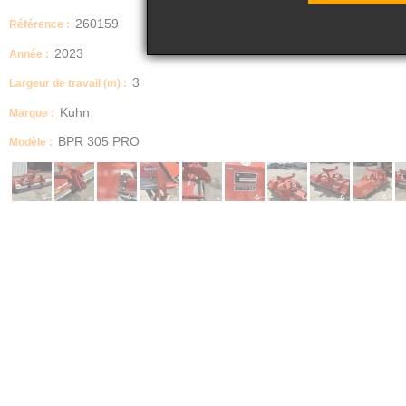
260159
Référence :
2023
Année :
3
Largeur de travail (m) :
Kuhn
Marque :
BPR 305 PRO
Modèle :
MATERIEL ACCIDENTE
======================================
MATERIEL ACCIDENTE DAMAGED EQUIPMENT UNFALL MATERIAL
======================================
Référence : 260159
Type : Broyeur à axe horizontal
Marque : Kuhn
Modèle : BPR 305 PRO
Année : 2023
- - - - - - - - - - - - - - - - - - - - - - - - - - - - - - - - - - - - - - - - - - - - - - - -
AVERTISSEMENT
- - - - - - - - - - - - - - - - - - - - - - - - - - - - - - - - - - - - - - - - - - - - - - - -
Matériel accidenté / Damaged equipment / Verunglücktes Material