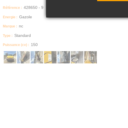
428650 - 9
Référence :
Gazole
Energie :
nc
Marque :
Standard
Type :
150
Puissance (cv) :
Boite manuelle / automatique
MANUELLE
Description
VEHICULE ROULANT
VOYANT MOTEUR ALLUMER
VOYANT PANNE ADBLUE
REVISION ET CT A FAIRE
ECRAN TACTILE PARROT DECONNE
BENNE ALU JBM MARCHE TRES BIEN
A VENDRE EN L ETAT
Etat carrosserie
BON
Etat des pneus