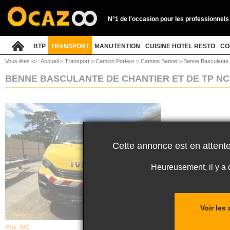
N°1 de l'occasion pour les professionnels
BTP
TRANSPORT
MANUTENTION
CUISINE HOTEL RESTO
CO
Vous êtes ici :
Accueil
>
Transport
>
Camion Porteur
>
Camion Benne
>
Benne Basculante 
BENNE BASCULANTE DE CHANTIER ET DE TP N
Cette annonce est en attente
Heureusement, il y a
Voir le
Prix :
NC