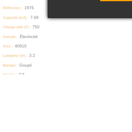
1976
Référence :
7.68
Capacité (m3) :
750
Charge utile (T) :
Électricité
Energie :
40910
Kms :
3.2
Longueur (m) :
Goupil
Marque :
G3
Modèle :
3.84
Surface (m²) :
Standard
Type :
2011-04-12
Date MC :
1710
PTAC :
1963
PTRA :
2