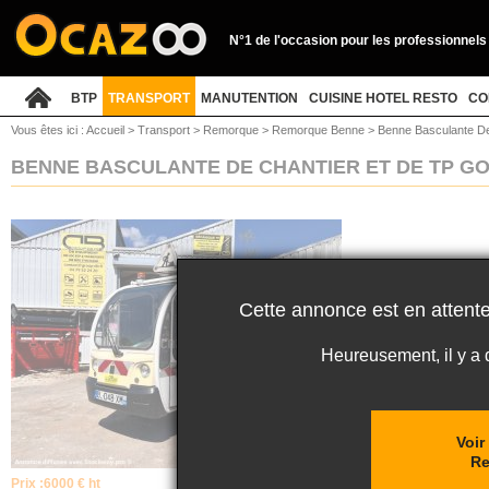
N°1 de l'occasion pour les professionnels
BTP
TRANSPORT
MANUTENTION
CUISINE HOTEL RESTO
CO
Vous êtes ici :
Accueil
>
Transport
>
Remorque
>
Remorque Benne
>
Benne Basculante De
BENNE BASCULANTE DE CHANTIER ET DE TP GO
Cette annonce est en attente
Heureusement, il y a
Voir
R
Prix :
6000 € ht