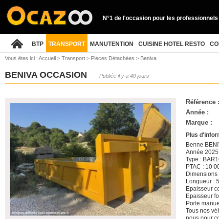
N°1 de l'occasion pour les professionnels
BTP
TRANSPORT
MANUTENTION
CUISINE HOTEL RESTO
CO
Vous êtes ici :
Accueil
>
Transport
>
Pièces Détachées
>
Beniva
BENIVA OCCASION
Publiée il y a 40 jours
Référence 
Année :
Marque :
Plus d'info
Benne BEN
Année 2025
Type : BAR1
PTAC : 10 00
Dimensions 
Longueur : 
Epaisseur c
Epaisseur f
Porte manue
Tous nos véh
nous pour co