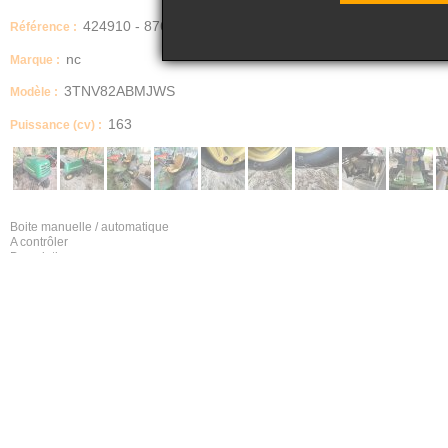
424910 - 876
Référence :
nc
Marque :
3TNV82ABMJWS
Modèle :
163
Puissance (cv) :
Boite manuelle / automatique
A contrôler
Description
Tracteur John Deere 7200 PrecisionCut
Etat des pneus
A contrôler