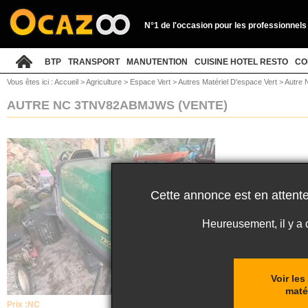
N°1 de l'occasion pour les professionnels
BTP
TRANSPORT
MANUTENTION
CUISINE HOTEL RESTO
CO
Vous êtes ici :
Accueil
>
Agriculture
>
Espace Vert
>
Autres Matériel D'espace Vert
>
Autre 
AUTRE NC 3TNV82ABMJWS
(VENTE)
Cette annonce est en attente
Heureusement, il y a
Voir le
maté
Prix :
NC