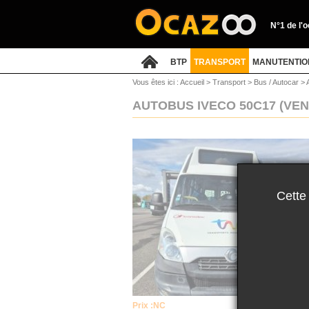
N°1 de l'
BTP
TRANSPORT
MANUTENTIO
Vous êtes ici :
Accueil
>
Transport
>
Bus / Autocar
>
AUTOBUS IVECO 50C17
(VEN
Cette
Prix :
NC