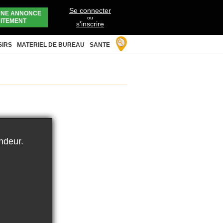
Se connecter
UNE ANNONCE
ou
ITEMENT
s'inscrire
SIRS
MATERIEL DE BUREAU
SANTE
ndeur.