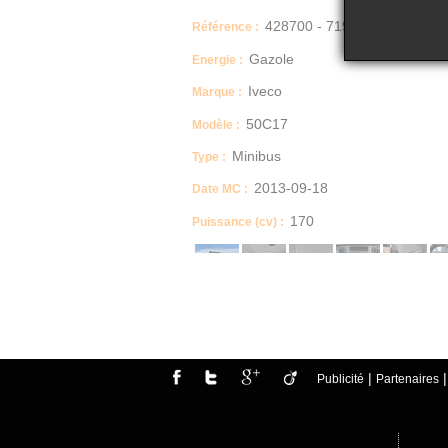
428700 - 7198
Référence :
Gazole
Energie :
Iveco
Marque :
50C17
Modèle :
Minibus
Type :
2013-09-18
Date MC :
170
Puissance (cv) :
Dimensions (Longueur, Largeur, Hauteur)
L 6.948pm / l 1.996m / H 2.745m
Nombre de places
22
|
Publicité
Partenaires
Boite manuelle / automatique
MANUELLE
Description
ALLUME CIGARE - RETROVISEUR ELECTRIQ
Etat carrosserie