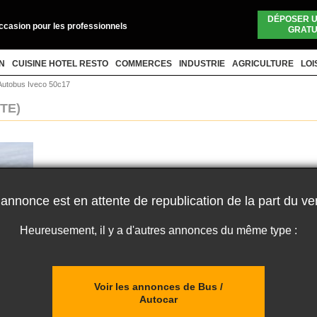
DÉPOSER 
occasion pour les professionnels
GRATU
N
CUISINE HOTEL RESTO
COMMERCES
INDUSTRIE
AGRICULTURE
LOI
Autobus Iveco 50c17
TE)
 annonce est en attente de republication de la part du ve
Heureusement, il y a d'autres annonces du même type :
Voir les annonces de Bus /
Autocar