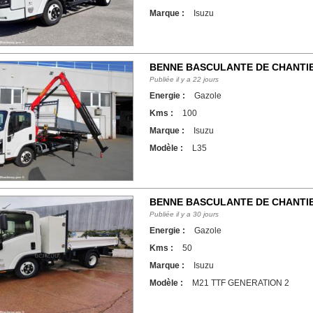
Marque :
Isuzu
BENNE BASCULANTE DE CHANTIE
L35
Publiée il y a 22 jours
Energie :
Gazole
Kms :
100
Marque :
Isuzu
Modèle :
L35
BENNE BASCULANTE DE CHANTIE
M21 TTF GENERATION 2
Publiée il y a 30 jours
Energie :
Gazole
Kms :
50
Marque :
Isuzu
Modèle :
M21 TTF GENERATION 2