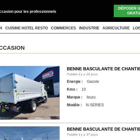
DÉPOSER 
occasion pour les professionnels
GRATU
N
CUISINE HOTEL RESTO
COMMERCES
INDUSTRIE
AGRICULTURE
LOI
CCASION
BENNE BASCULANTE DE CHANTIER
SERIES
Publiée il y a 29 jours
Energie :
Gazole
Kms :
10
Marque :
Isuzu
Modèle :
N-SERIES
BENNE BASCULANTE DE CHANTIER
SERIES
Publiée il y a 37 jours