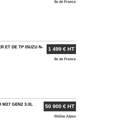
Ile de France
 ET DE TP ISUZU N-
1 499 € HT
Ile de France
 M27 GEN2 3.0L
50 900 € HT
,5T
Rhône Alpes