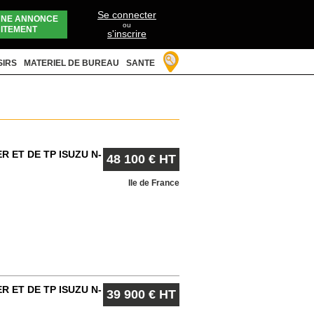
Se connecter
UNE ANNONCE
ou
ITEMENT
s'inscrire
SIRS
MATERIEL DE BUREAU
SANTE
 ET DE TP ISUZU N-
48 100 € HT
Ile de France
 ET DE TP ISUZU N-
39 900 € HT