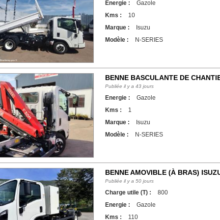
Energie :
Gazole
Kms :
10
Marque :
Isuzu
Modèle :
N-SERIES
BENNE BASCULANTE DE CHANTIER
SERIES
Publiée il y a 43 jours
Energie :
Gazole
Kms :
1
Marque :
Isuzu
Modèle :
N-SERIES
BENNE AMOVIBLE (À BRAS) ISUZU
150CH - UTILITAIRE POLYBENNE 3
Publiée il y a 50 jours
Charge utile (T) :
800
Energie :
Gazole
Kms :
110