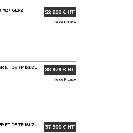
U M27 GEN2
52 200 € HT
Ile de France
R ET DE TP ISUZU
38 979 € HT
Ile de France
R ET DE TP ISUZU
37 900 € HT
TION