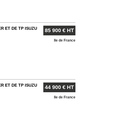
R ET DE TP ISUZU
85 900 € HT
Ile de France
R ET DE TP ISUZU
44 900 € HT
Ile de France