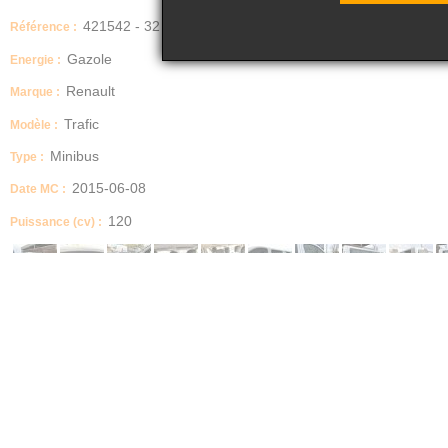
421542 - 32
Référence :
Gazole
Energie :
Renault
Marque :
Trafic
Modèle :
Minibus
Type :
2015-06-08
Date MC :
120
Puissance (cv) :
Dimensions (Longueur, Largeur, Hauteur)
hauteur : 195 largeur : 196 longueur : 540
Boite manuelle / automatique
MECANIQUE
Description
MINIBUS LONG 9 PLACES TRES BON ETAT GENERAL - CLIMATISATION - GPS
ROULANT - MOTEUR TOURNANT
Etat carrosserie
BON