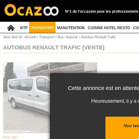
N°1 de l'occasion pour les professionnels
BTP
TRANSPORT
MANUTENTION
CUISINE HOTEL RESTO
CO
Vous êtes ici :
Accueil
>
Transport
>
Bus / Autocar
>
Autobus Renault Trafic
AUTOBUS RENAULT TRAFIC
(VENTE)
Cette annonce est en attente
Heureusement, il y a
Voir le
Prix :
NC